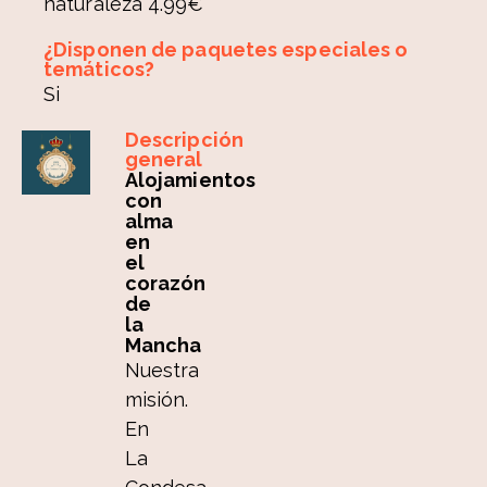
naturaleza 4.99€
¿Disponen de paquetes especiales o
temáticos?
Si
Descripción
general
Alojamientos
con
alma
en
el
corazón
de
la
Mancha
Nuestra
misión.
En
La