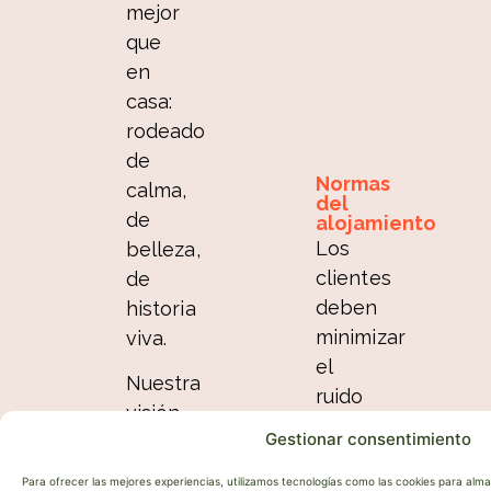
mejor
que
en
casa:
rodeado
de
Normas
calma,
del
de
alojamiento
Los
belleza,
clientes
de
deben
historia
minimizar
viva.
el
Nuestra
ruido
visión
de
Gestionar consentimiento
Ser
0:00
el
a
Para ofrecer las mejores experiencias, utilizamos tecnologías como las cookies para alm