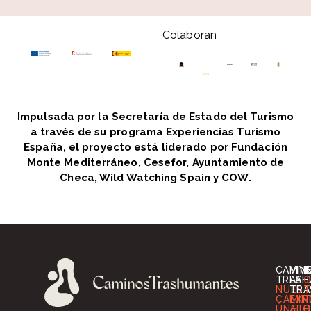
Colaboran
Impulsada por la Secretaría de Estado del Turismo
a través de su programa Experiencias Turismo
España, el proyecto está liderado por Fundación
Monte Mediterráneo, Cesefor, Ayuntamiento de
Checa, Wild Watching Spain y COW.
CAMIN
VIV
I
TRASH
LA
G
NUES
TRA
T
CAMIN
EXP
T
ÚNETE
ALO
O