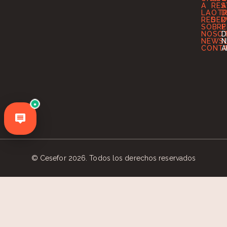
A
RES
A
LA
OT
D
RED
SER
D
SOBRE
P
NOSO
D
NEWS
N
CONT
A
●
© Cesefor 2026. Todos los derechos reservados