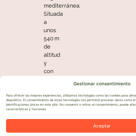
mediterránea.
Situada
a
unos
540 m
de
altitud
y
con
menos
Gestionar consentimiento
de
500
Para ofrecer las mejores experiencias, utilizamos tecnologías como las cookies para alm
dispositivo. El consentimiento de estas tecnologías nos permitirá procesar datos como 
habitantes,
identificaciones únicas en este sitio. No consentir o retirar el consentimiento, puede af
características y funciones.
Pallares
ofrece
Aceptar
un