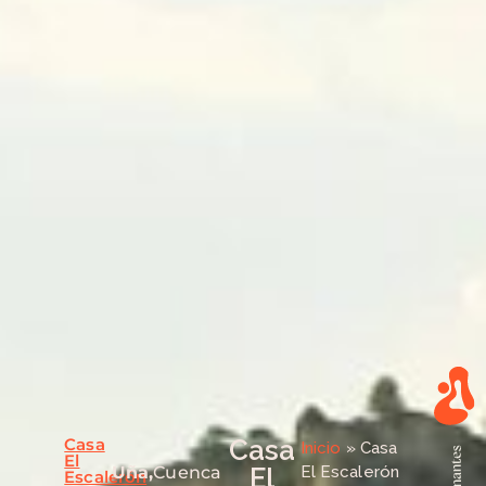
Casa
Casa
Inicio
»
Casa
El
Uña,
Cuenca
El
El Escalerón
Escalerón