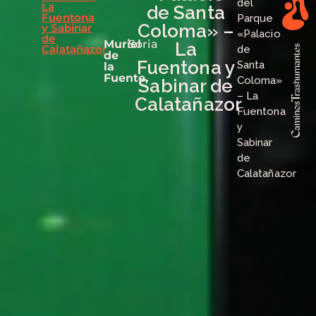
del
La
de Santa
Fuentona
Parque
Coloma» –
y Sabinar
«Palacio
de
Muriel
Soria
La
Calatañazor
de
de
Fuentona y
Santa
la
Fuente,
Coloma»
Sabinar de
– La
Calatañazor
Fuentona
y
Sabinar
de
Calatañazor