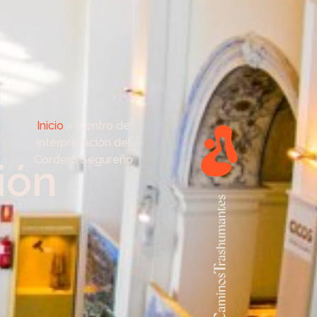
Inicio
»
Centro de
Interpretación del
Cordero Segureño
ión