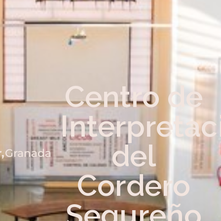
Centro de
Interpretac
del
,
Granada
Cordero
Segureño