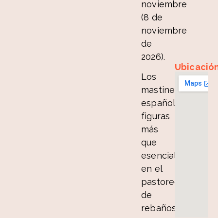
noviembre
(8 de
noviembre
de
2026).
Ubicació
Los
mastines
españoles,
figuras
más
que
esenciales
en el
pastoreo
de
rebaños