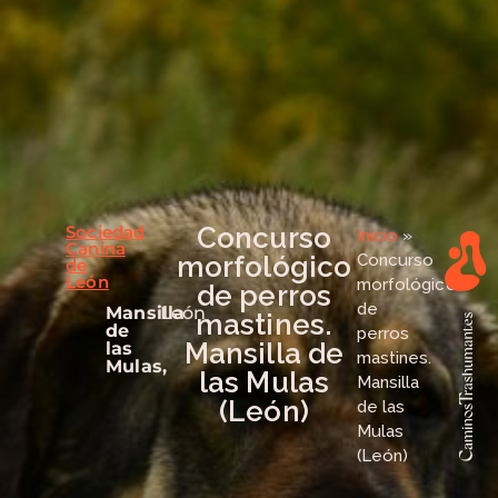
Sociedad
Concurso
Inicio
»
Canina
morfológico
Concurso
de
León
morfológico
de perros
de
Mansilla
León
mastines.
de
perros
Mansilla de
las
mastines.
Mulas,
las Mulas
Mansilla
(León)
de las
Mulas
(León)