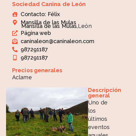
Sociedad Canina de León
Contacto: Félix
Mansilla de las Mulas
Mansilla de las Mulas,
León
Página web
caninaleon@caninaleon.com
987291187
987291187
Precios generales
Aclame
Descripción
general
Uno de
los
últimos
eventos
anuales