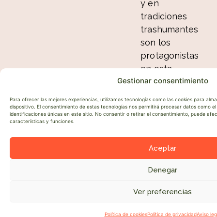
y en
tradiciones
trashumantes
son los
protagonistas
en esta
Gestionar consentimiento
ocasión.
Este
Para ofrecer las mejores experiencias, utilizamos tecnologías como las cookies para alm
concurso
dispositivo. El consentimiento de estas tecnologías nos permitirá procesar datos como 
identificaciones únicas en este sitio. No consentir o retirar el consentimiento, puede af
monográfico
características y funciones.
anual
es una
Aceptar
punto
Denegar
de
encuentro
Ver preferencias
●
entre
criadores,
Política de cookies
Política de privacidad
Aviso leg