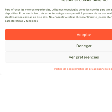
Para ofrecer las mejores experiencias, utilizamos tecnologías como las cookies para alm
dispositivo. El consentimiento de estas tecnologías nos permitirá procesar datos como 
identificaciones únicas en este sitio. No consentir o retirar el consentimiento, puede af
características y funciones.
Aceptar
Denegar
Colaboran
Ver preferencias
●
Política de cookies
Política de privacidad
Aviso leg
Impulsada por la Secretaría de Estado del Turismo
a través de su programa Experiencias Turismo
España, el proyecto está liderado por Fundación
Monte Mediterráneo, Cesefor, Ayuntamiento de
Checa, Wild Watching Spain y COW.