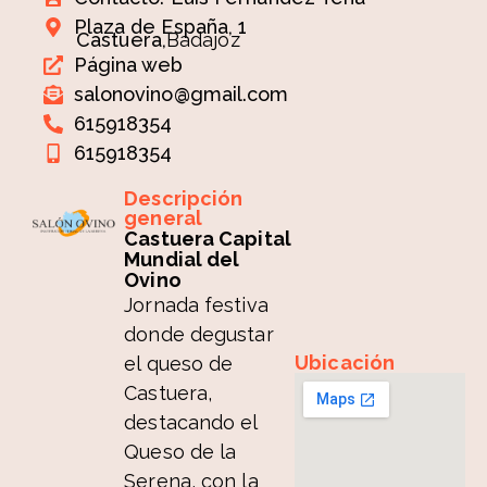
Plaza de España, 1
Castuera,
Badajoz
Página web
salonovino@gmail.com
615918354
615918354
Descripción
general
Castuera Capital
Mundial del
Ovino
Jornada festiva
donde degustar
Ubicación
el queso de
Castuera,
destacando el
Queso de la
Serena, con la