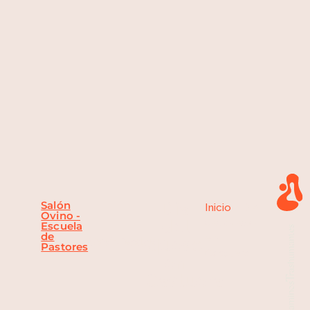
Salón
Día
Inicio
»
Día
Ovino -
del
del queso
Escuela
de
en
Castuera,
Badajoz
queso
Pastores
Castuera
en
Castuera