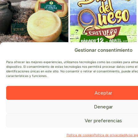
Gestionar consentimiento
Para ofrecer las mejores experiencias, utilizamos tecnologías como las cookies para alm
dispositivo. El consentimiento de estas tecnologías nos permitirá procesar datos como 
identificaciones únicas en este sitio. No consentir o retirar el consentimiento, puede af
características y funciones.
Aceptar
Denegar
Ver preferencias
●
Colaboran
Política de cookies
Política de privacidad
Aviso leg