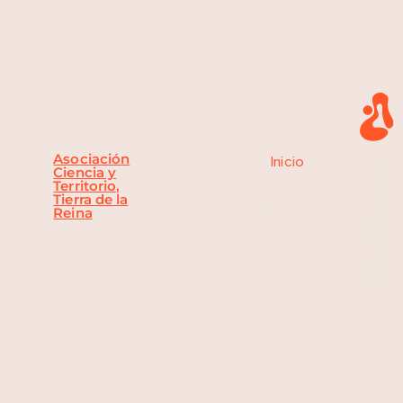
Asociación
Divulgación
Inicio
»
Portilla
León
Ciencia y
de la
Científica
Divulgación
Territorio,
Reina,
Tierra de la
Científica
Reina