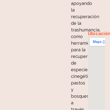
apoyando
la
recuperación
de la
trashumancia,
Ubicació
como
herramienta
para la
recuperación
de
especies
cinegéticas,
pastos
y
bosques,
a
través