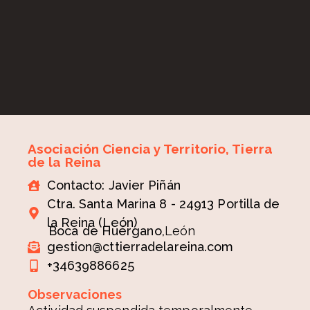
Asociación Ciencia y Territorio, Tierra
de la Reina
Contacto: Javier Piñán
Ctra. Santa Marina 8 - 24913 Portilla de
la Reina (León)
Boca de Huérgano,
León
gestion@cttierradelareina.com
+34639886625
Observaciones