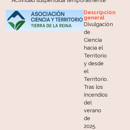
Actividad suspendida temporalmente
Descripción
general
Divulgación
de
Ciencia
hacia el
Territorio
y desde
el
Territorio.
Tras los
incendios
del
verano
de
2025,