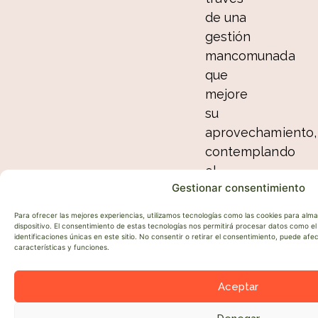
de una
gestión
mancomunada
que
mejore
su
aprovechamiento,
contemplando
el
Gestionar consentimiento
diseño
de
Para ofrecer las mejores experiencias, utilizamos tecnologías como las cookies para alm
servicios
dispositivo. El consentimiento de estas tecnologías nos permitirá procesar datos como 
identificaciones únicas en este sitio. No consentir o retirar el consentimiento, puede af
ecosistémicos
características y funciones.
que
supervisen
Aceptar
la