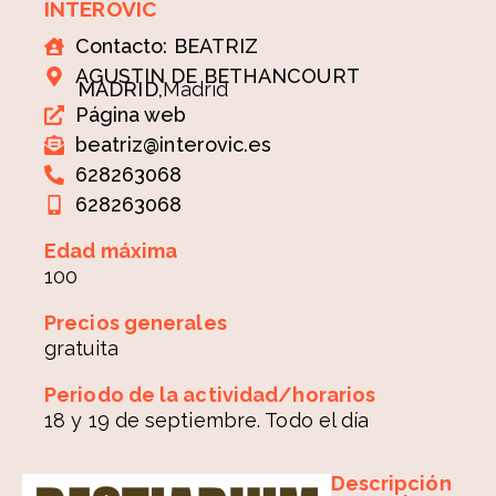
INTEROVIC
Contacto: BEATRIZ
AGUSTIN DE BETHANCOURT
MADRID,
Madrid
Página web
beatriz@interovic.es
628263068
628263068
Edad máxima
100
Precios generales
gratuita
Periodo de la actividad/horarios
18 y 19 de septiembre. Todo el día
Descripción