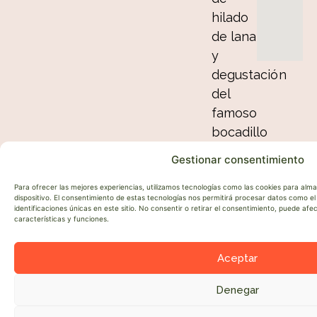
hilado
de lana
y
degustación
del
famoso
bocadillo
de
Gestionar consentimiento
cordero
El
Para ofrecer las mejores experiencias, utilizamos tecnologías como las cookies para alm
dispositivo. El consentimiento de estas tecnologías nos permitirá procesar datos como 
Paquito.
identificaciones únicas en este sitio. No consentir o retirar el consentimiento, puede af
características y funciones.
Aceptar
Denegar