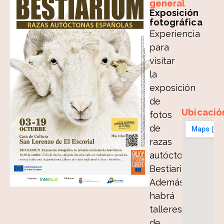
general
Exposición
fotográfica
Experiencia
para
visitar
la
exposición
de
Ubicació
fotos
de
razas
autóctonas
Bestiarium.
Además,
habrá
talleres
de