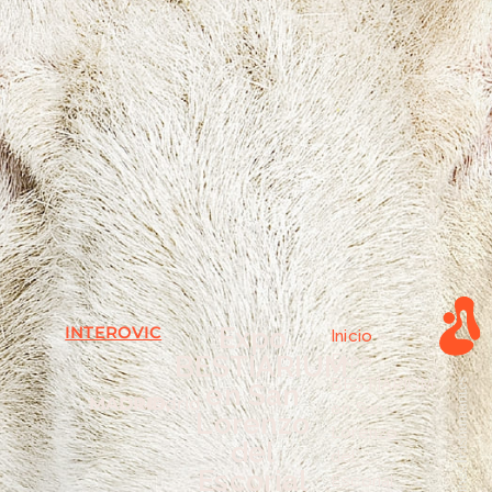
INTEROVIC
Expo
Inicio
»
BESTIARIUM
Expo
BESTIARIUM
en San
MADRID,
Madrid
en San
Lorenzo
Lorenzo
del
del
Escorial
Escorial