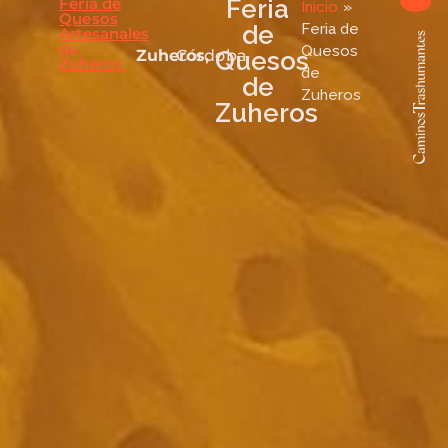
Feria de
Feria
Inicio
»
Quesos
de
Feria de
Artesanales
de
Quesos
Zuheros,
Córdoba
Quesos
Zuheros
de
de
Zuheros
Zuheros