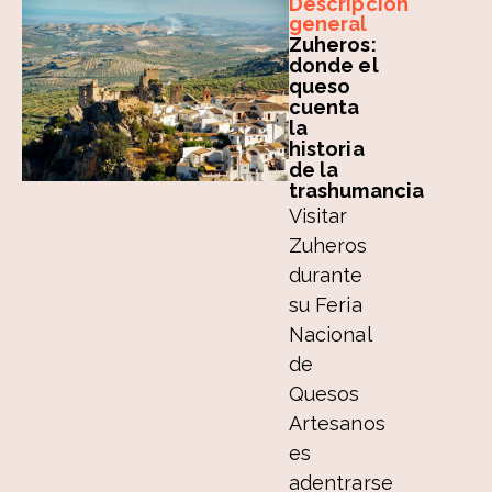
Descripción
general
Zuheros:
donde el
queso
cuenta
la
historia
de la
trashumancia
Visitar
Zuheros
durante
su Feria
Nacional
de
Quesos
Artesanos
es
adentrarse