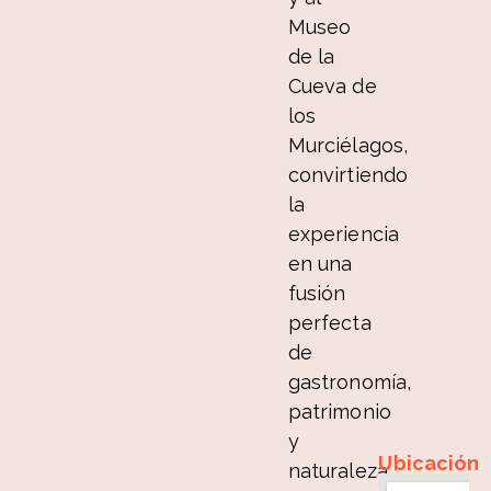
Museo
de la
Cueva de
los
Murciélagos,
convirtiendo
la
experiencia
en una
fusión
perfecta
de
gastronomía,
patrimonio
y
Ubicación
naturaleza.