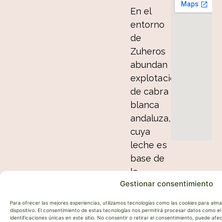
En el
entorno
de
Zuheros
abundan
explotaciones
de cabra
blanca
andaluza,
cuya
leche es
base de
la
Gestionar consentimiento
producción
quesera
Para ofrecer las mejores experiencias, utilizamos tecnologías como las cookies para alm
local y
dispositivo. El consentimiento de estas tecnologías nos permitirá procesar datos como 
identificaciones únicas en este sitio. No consentir o retirar el consentimiento, puede af