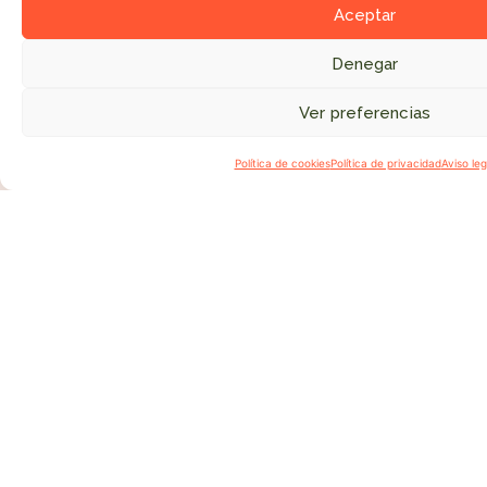
pasión de
Aceptar
muchas
Denegar
personas
que han
Ver preferencias
●
donado
vellones,
Política de cookies
Política de privacidad
Aviso leg
lana
hilada de
cada una
de las
razas
para dar
forma a
una obra
única.
Más que
un tapiz,