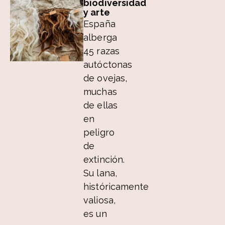
biodiversidad
y arte
España
alberga
45 razas
autóctonas
de ovejas,
muchas
de ellas
en
peligro
de
extinción.
Su lana,
históricamente
valiosa,
es un