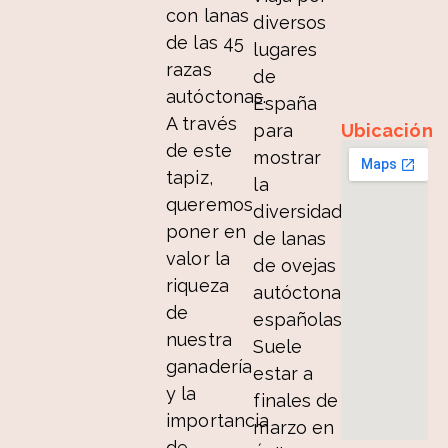
con lanas
diversos
de las 45
lugares
razas
de
autóctonas.
España
A través
para
Ubicación
de este
mostrar
tapiz,
la
queremos
diversidad
poner en
de lanas
valor la
de ovejas
riqueza
autóctonas
de
españolas.
nuestra
Suele
ganadería
estar a
y la
finales de
importancia
marzo en
de