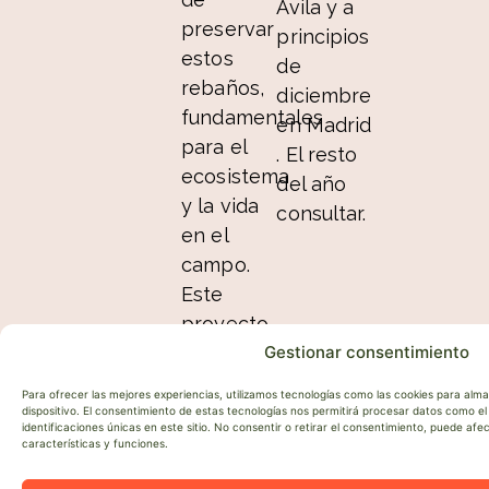
Ávila y a
preservar
principios
estos
de
rebaños,
diciembre
fundamentales
en Madrid
para el
. El resto
ecosistema
del año
y la vida
consultar.
en el
campo.
Este
proyecto
Gestionar consentimiento
es el
resultado
Para ofrecer las mejores experiencias, utilizamos tecnologías como las cookies para alm
del
dispositivo. El consentimiento de estas tecnologías nos permitirá procesar datos como 
identificaciones únicas en este sitio. No consentir o retirar el consentimiento, puede af
esfuerzo
características y funciones.
y la