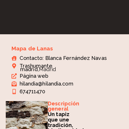
Mapa de Lanas
Contacto: Blanca Fernández Navas
Trashumante
madrid,
Madrid
Página web
hilandia@hilandia.com
674711470
Descripción
general
Un tapiz
que une
tradición,