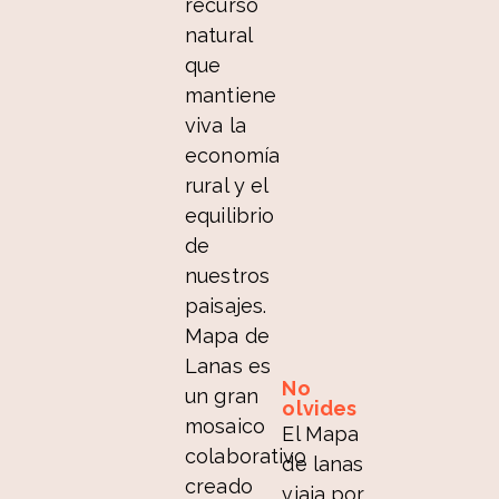
recurso
natural
que
mantiene
viva la
economía
rural y el
equilibrio
de
nuestros
paisajes.
Mapa de
Lanas es
No
un gran
olvides
mosaico
El Mapa
colaborativo
de lanas
creado
viaja por