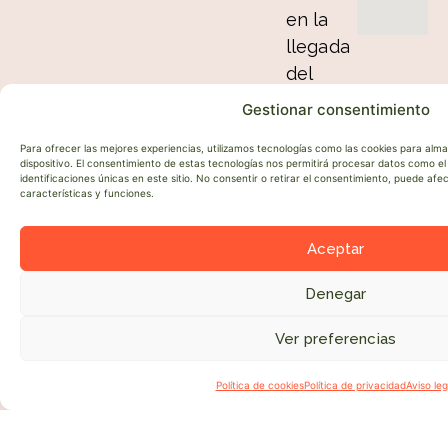
en la
llegada
del
verano,
Gestionar consentimiento
para
Para ofrecer las mejores experiencias, utilizamos tecnologías como las cookies para alm
que los
dispositivo. El consentimiento de estas tecnologías nos permitirá procesar datos como 
animales
identificaciones únicas en este sitio. No consentir o retirar el consentimiento, puede af
características y funciones.
estén
fresquitos
Aceptar
para los
meses
Denegar
más
Ver preferencias
cálidos
●
del año.
Política de cookies
Política de privacidad
Aviso leg
Esta
oportunidad