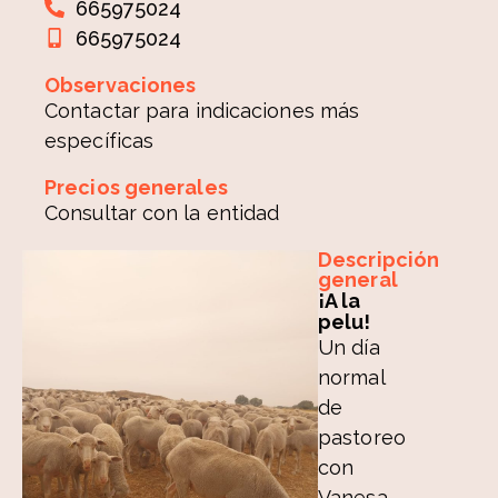
665975024
665975024
Observaciones
Contactar para indicaciones más
específicas
Precios generales
Consultar con la entidad
Descripción
general
¡A la
pelu!
Un día
normal
de
pastoreo
con
Vanesa