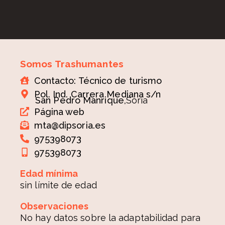
Somos Trashumantes
Contacto: Técnico de turismo
Pol. Ind. Carrera Mediana s/n
San Pedro Manrique,
Soria
Página web
mta@dipsoria.es
975398073
975398073
Edad mínima
sin límite de edad
Observaciones
No hay datos sobre la adaptabilidad para