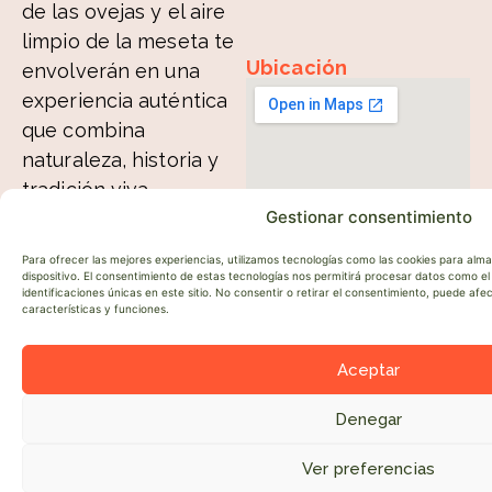
de las ovejas y el aire
limpio de la meseta te
Ubicación
envolverán en una
experiencia auténtica
que combina
naturaleza, historia y
tradición viva.
Gestionar consentimiento
En el trayecto
descubrirás cómo la
Para ofrecer las mejores experiencias, utilizamos tecnologías como las cookies para alm
dispositivo. El consentimiento de estas tecnologías nos permitirá procesar datos como 
trashumancia modeló
identificaciones únicas en este sitio. No consentir o retirar el consentimiento, puede af
características y funciones.
el paisaje, dio forma a
pueblos enteros y dejó
Aceptar
una huella cultural que
hoy se reconoce como
Denegar
Patrimonio Cultural
Ver preferencias
Inmaterial de la
●