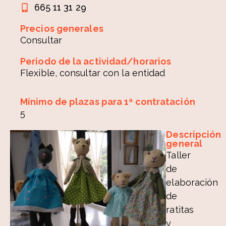
665 11 31 29
Precios generales
Consultar
Periodo de la actividad/horarios
Flexible, consultar con la entidad
Mínimo de plazas para 1ª contratación
5
Descripción
general
Taller
de
elaboración
de
ratitas
y