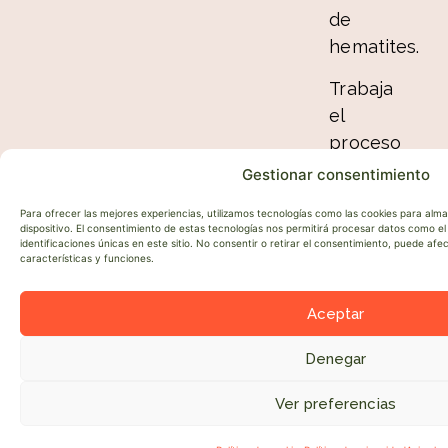
de
hematites.
Trabaja
el
proceso
artesanal
Gestionar consentimiento
de la
Para ofrecer las mejores experiencias, utilizamos tecnologías como las cookies para alm
lana
dispositivo. El consentimiento de estas tecnologías nos permitirá procesar datos como 
identificaciones únicas en este sitio. No consentir o retirar el consentimiento, puede af
características y funciones.
Aceptar
Denegar
Ver preferencias
●