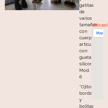
gatitas
de
varios
tamaños,
Ubicac
con
cuerpos
articulados
con
guata
siliconada.
Mod.
6
*Ojitos
bordados
y
bolitas