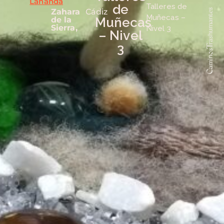
Lananda
de
Talleres de
Zahara
Cádiz
Muñecas –
de la
Muñecas
Sierra,
Nivel 3
– Nivel
3