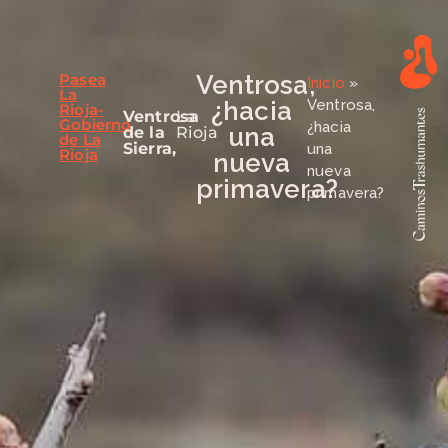
Pasea
Ventrosa,
Inicio
»
La
¿hacia
Ventrosa,
Rioja-
Ventrosa
La
Gobierno
¿hacia
una
de la
Rioja
de La
Sierra,
una
Rioja
nueva
nueva
primavera?
primavera?