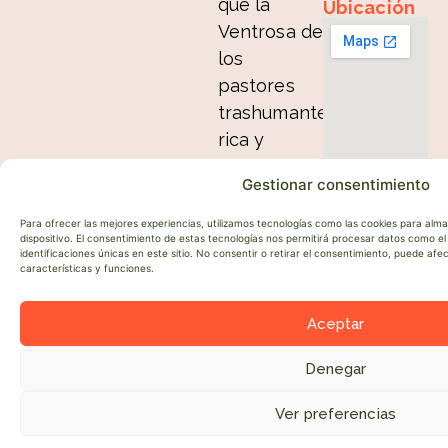
que la
Ubicación
Ventrosa de
los
pastores
trashumantes,
rica y
floreciente
Gestionar consentimiento
emprendió
hasta la
Para ofrecer las mejores experiencias, utilizamos tecnologías como las cookies para alm
dispositivo. El consentimiento de estas tecnologías nos permitirá procesar datos como 
actual
identificaciones únicas en este sitio. No consentir o retirar el consentimiento, puede af
características y funciones.
Sierra, más
silenciosa.
Aceptar
Cojan su
Denegar
pasaje,
acomódese
Ver preferencias
●
y