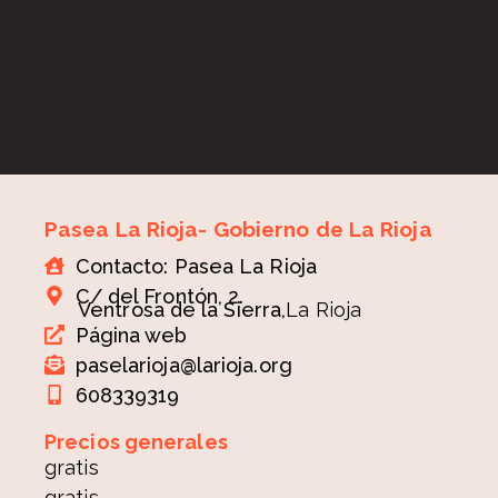
Pasea La Rioja- Gobierno de La Rioja
Contacto: Pasea La Rioja
C/ del Frontón, 2.
Ventrosa de la Sierra,
La Rioja
Página web
paselarioja@larioja.org
608339319
Precios generales
gratis
gratis