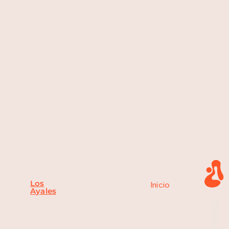
Los
Vive la
Inicio
»
Vive
Ayales
tradición,
la tradición,
duerme
Huélamo,
Cuenca
duerme
con
con