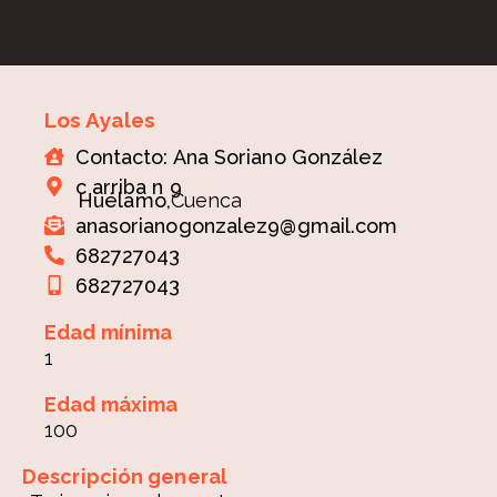
Los Ayales
Contacto: Ana Soriano González
c arriba n 9
Huélamo,
Cuenca
anasorianogonzalez9@gmail.com
682727043
682727043
Edad mínima
1
Edad máxima
100
Descripción general