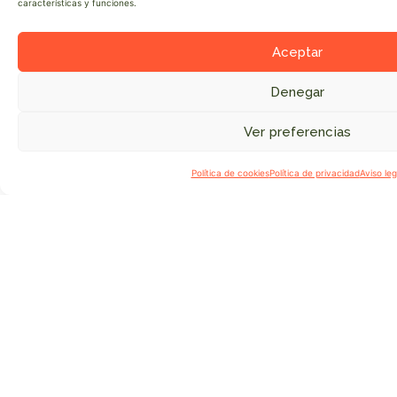
características y funciones.
destino, sino la historia
que lo atraviesa.
Aceptar
Denegar
Ver preferencias
●
Política de cookies
Política de privacidad
Aviso leg
Colaboran
Impulsada por la Secretaría de Estado del Turismo
a través de su programa Experiencias Turismo
España, el proyecto está liderado por Fundación