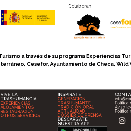
Colaboran
 Turismo a través de su programa Experiencias Tur
terráneo, Cesefor, Ayuntamiento de Checa, Wild 
VIVE LA
INSPÍRATE
CONT
TRASHUMANCIA
GENERACIÓN
info@ca
TRASHUMANTE
Política
EXPERIENCIAS
TRADICIÓN ORAL
Aviso le
ALOJAMIENTOS
ACTUALIDAD
Política
RESTAURACIÓN
DOSSIER DE PRENSA
OTROS SERVICIOS
DESCÁRGATE
NUESTRA APP