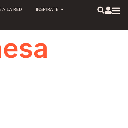
 A LA RED
INSPÍRATE
nesa