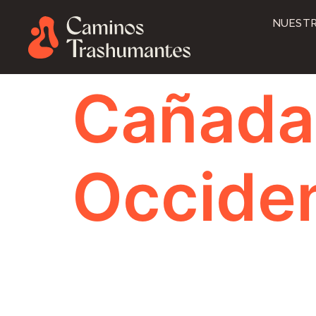
NUESTR
Cañada
Occiden