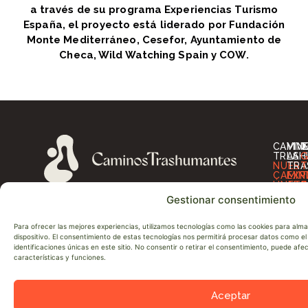
a través de su programa Experiencias Turismo
España, el proyecto está liderado por Fundación
Monte Mediterráneo, Cesefor, Ayuntamiento de
Checa, Wild Watching Spain y COW.
CAMIN
VIV
I
TRASH
LA
G
NUES
TRA
T
CAMIN
EXP
T
ÚNETE
ALO
O
A
RES
A
Gestionar consentimiento
LA
OT
D
RED
SER
D
SOBRE
P
Para ofrecer las mejores experiencias, utilizamos tecnologías como las cookies para alm
NOSO
D
dispositivo. El consentimiento de estas tecnologías nos permitirá procesar datos como 
NEWS
N
identificaciones únicas en este sitio. No consentir o retirar el consentimiento, puede af
CONT
A
características y funciones.
Aceptar