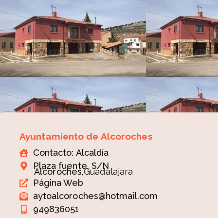
Ayuntamiento de Alcoroches
Contacto: Alcaldía
Plaza fuente, S/N
Alcoroches,
Guadalajara
Página Web
aytoalcoroches@hotmail.com
949836051