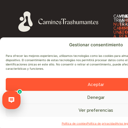
CAMIN
VIV
I
TRASH
LA
G
NUES
TRA
T
CAMIN
EXP
T
ÚNETE
ALO
O
A
RES
A
LA
OT
D
Gestionar consentimiento
RED
SER
D
SOBRE
P
NOSO
D
Para ofrecer las mejores experiencias, utilizamos tecnologías como las cookies para alm
NEWS
N
CONT
A
dispositivo. El consentimiento de estas tecnologías nos permitirá procesar datos como 
identificaciones únicas en este sitio. No consentir o retirar el consentimiento, puede af
características y funciones.
Aceptar
●
Denegar
Ver preferencias
© Cesefor 2026. Todos los derechos reservados
Política de cookies
Política de privacidad
Aviso leg