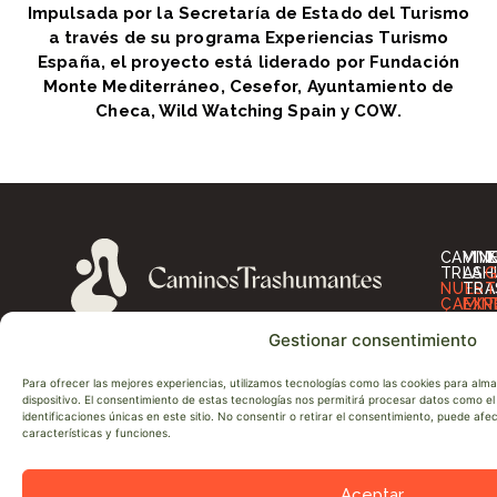
Impulsada por la Secretaría de Estado del Turismo
a través de su programa Experiencias Turismo
España, el proyecto está liderado por Fundación
Monte Mediterráneo, Cesefor, Ayuntamiento de
Checa, Wild Watching Spain y COW.
CAMIN
VIV
I
TRASH
LA
G
NUES
TRA
T
CAMIN
EXP
T
ÚNETE
ALO
O
A
RES
A
Gestionar consentimiento
LA
OT
D
RED
SER
D
SOBRE
P
Para ofrecer las mejores experiencias, utilizamos tecnologías como las cookies para alm
NOSO
D
dispositivo. El consentimiento de estas tecnologías nos permitirá procesar datos como 
NEWS
N
identificaciones únicas en este sitio. No consentir o retirar el consentimiento, puede af
CONT
A
características y funciones.
Aceptar