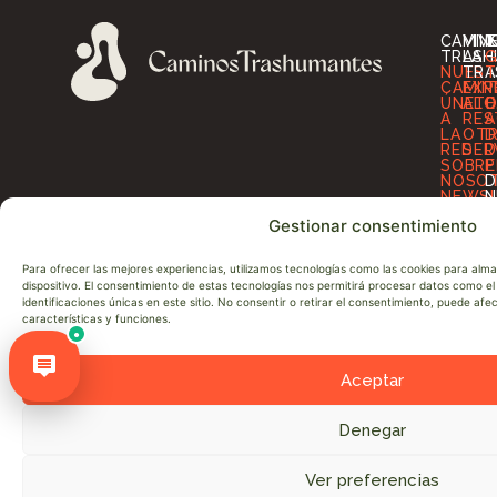
CAMIN
VIV
I
TRASH
LA
G
NUES
TRA
T
CAMIN
EXP
T
ÚNETE
ALO
O
A
RES
A
LA
OT
D
RED
SER
D
SOBRE
P
NOSO
D
NEWS
N
CONT
A
Gestionar consentimiento
Para ofrecer las mejores experiencias, utilizamos tecnologías como las cookies para alm
dispositivo. El consentimiento de estas tecnologías nos permitirá procesar datos como 
identificaciones únicas en este sitio. No consentir o retirar el consentimiento, puede af
características y funciones.
●
Aceptar
Denegar
© Cesefor 2026. Todos los derechos reservados
Ver preferencias