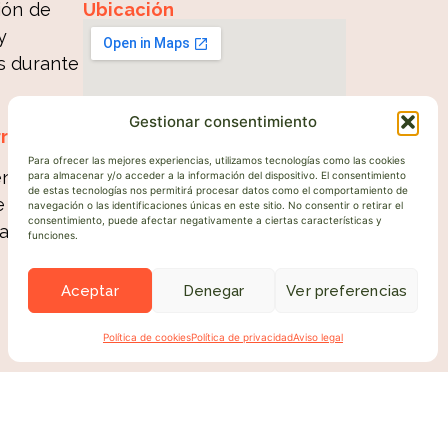
Ubicación
ión de
y
s durante
Gestionar consentimiento
ritorio
Para ofrecer las mejores experiencias, utilizamos tecnologías como las cookies
n el
para almacenar y/o acceder a la información del dispositivo. El consentimiento
de estas tecnologías nos permitirá procesar datos como el comportamiento de
e
navegación o las identificaciones únicas en este sitio. No consentir o retirar el
consentimiento, puede afectar negativamente a ciertas características y
a Real
funciones.
s
Aceptar
Denegar
Ver preferencias
Política de cookies
Política de privacidad
Aviso legal