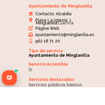
Ayuntamiento de Minglanilla
Contacto: Alcaldía
Plaza La Iglesia, 1
Minglanilla,
Cuenca
Página Web
ayuntamiento@minglanilla.es
962 18 71 20
Tipo de servicio
Ayuntamiento de Minglanilla
Servicio Accesible
Si
●
Servicios destacados
Servicios públicos básicos
Idiomas de atención
Castellano