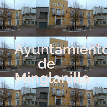
Ayuntamient
Inicio
»
A
de
Minglanilla