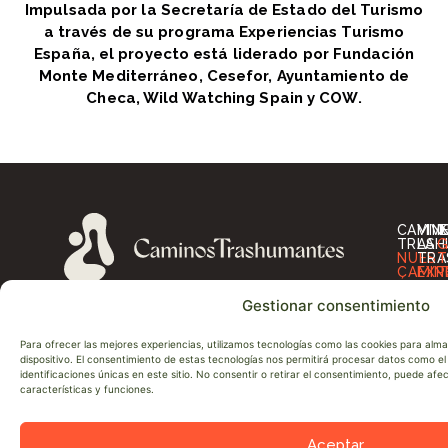
Impulsada por la Secretaría de Estado del Turismo
a través de su programa Experiencias Turismo
España, el proyecto está liderado por Fundación
Monte Mediterráneo, Cesefor, Ayuntamiento de
Checa, Wild Watching Spain y COW.
CAMIN
VIV
I
TRASH
LA
G
NUES
TRA
T
CAMIN
EXP
T
ÚNETE
ALO
O
A
RES
A
Gestionar consentimiento
LA
OT
D
RED
SER
D
SOBRE
P
Para ofrecer las mejores experiencias, utilizamos tecnologías como las cookies para alm
NOSO
D
dispositivo. El consentimiento de estas tecnologías nos permitirá procesar datos como 
NEWS
N
identificaciones únicas en este sitio. No consentir o retirar el consentimiento, puede af
CONT
A
características y funciones.
Aceptar