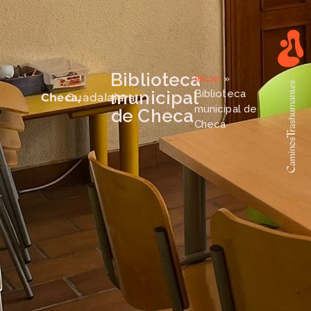
Biblioteca
Inicio
»
municipal
Biblioteca
Checa,
Guadalajara
municipal de
de Checa
Checa