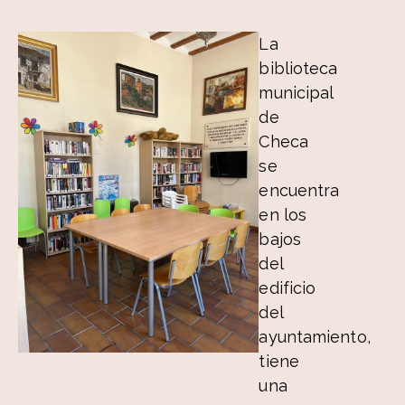
La
biblioteca
municipal
de
Checa
se
encuentra
en los
bajos
del
edificio
del
ayuntamiento,
tiene
una