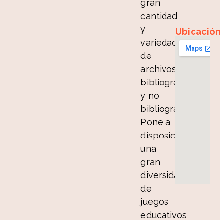
gran
cantidad
y
Ubicació
variedad
de
archivos
bibliográficos
y no
bibliográficos.
Pone a
disposición
una
gran
diversidad
de
juegos
educativos