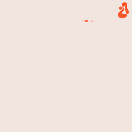
Centro
Inicio
»
de Salud
Centro de
Ávila,
Ávila
Salud Ávila
Ávila
Estación
Estación