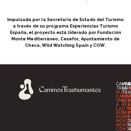
Impulsada por la Secretaría de Estado del Turismo
a través de su programa Experiencias Turismo
España, el proyecto está liderado por Fundación
Monte Mediterráneo, Cesefor, Ayuntamiento de
Checa, Wild Watching Spain y COW.
CAMIN
VIV
I
TRASH
LA
G
NUES
TRA
T
CAMIN
EXP
T
ÚNETE
ALO
O
A
RES
A
LA
OT
D
RED
SER
D
SOBRE
P
NOSO
D
NEWS
N
CONT
A