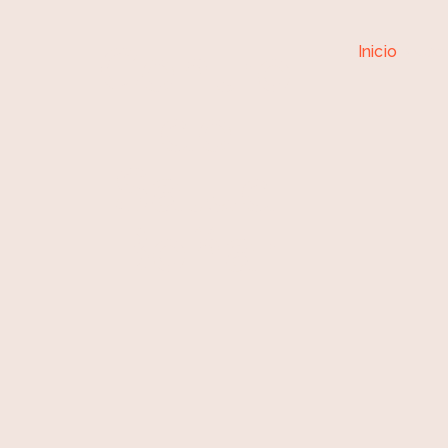
Centro
Inicio
»
Cent
de
Salud
Boñar