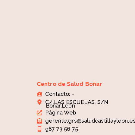
Centro de Salud Boñar
Contacto: -
C/ LAS ESCUELAS, S/N
Boñar,
León
Página Web
gerente.grs@saludcastillayleon.e
987 73 56 75