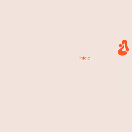
Centro
Inicio
»
Centro
de
de Salud
Checa,
Guadalajara
Checa
Salud
Checa