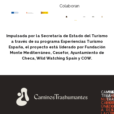
Colaboran
Impulsada por la Secretaría de Estado del Turismo
a través de su programa Experiencias Turismo
España, el proyecto está liderado por Fundación
Monte Mediterráneo, Cesefor, Ayuntamiento de
Checa, Wild Watching Spain y COW.
CAMIN
VIV
I
TRASH
LA
G
NUES
TRA
T
CAMIN
EXP
T
ÚNETE
ALO
O
A
RES
A
LA
OT
D