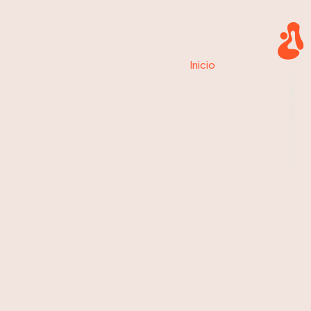
Centro
Inicio
»
Centro
de
de Salud
Mayorga,
Valladolid
Mayorga
Salud
Mayorga