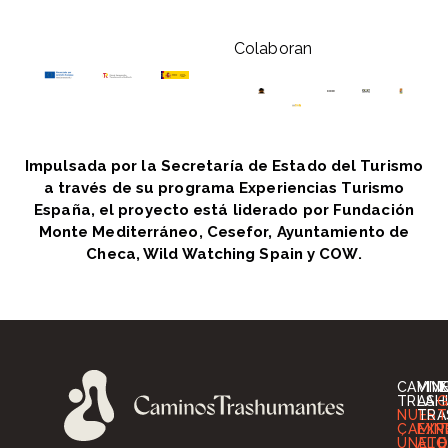
Colaboran
Impulsada por la Secretaría de Estado del Turismo
a través de su programa Experiencias Turismo
España, el proyecto está liderado por Fundación
Monte Mediterráneo, Cesefor, Ayuntamiento de
Checa, Wild Watching Spain y COW.
CAMIN
VIV
I
TRASH
LA
G
NUES
TRA
T
CAMIN
EXP
T
ÚNETE
ALO
O