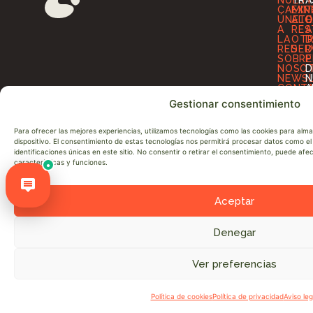
NUES
TRA
T
CAMIN
EXP
T
ÚNETE
ALO
O
A
RES
A
LA
OT
D
RED
SER
D
SOBRE
P
NOSO
D
NEWS
N
CONT
A
Gestionar consentimiento
Para ofrecer las mejores experiencias, utilizamos tecnologías como las cookies para alm
dispositivo. El consentimiento de estas tecnologías nos permitirá procesar datos como 
identificaciones únicas en este sitio. No consentir o retirar el consentimiento, puede af
características y funciones.
●
Aceptar
Denegar
© Cesefor 2026. Todos los derechos reservados
Ver preferencias
Política de cookies
Política de privacidad
Aviso leg