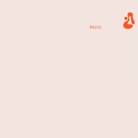
Centro de
Inicio
»
Salud
Centro de
Medina
Valladolid
Salud
Medina del
del
Campo,
Medina del
Campo
Campo
Rural
Rural