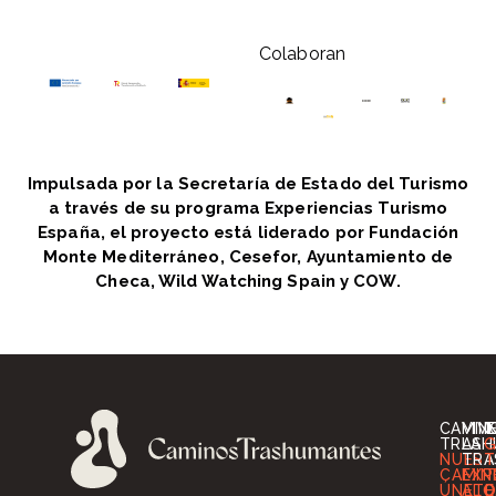
Colaboran
Impulsada por la Secretaría de Estado del Turismo
a través de su programa Experiencias Turismo
España, el proyecto está liderado por Fundación
Monte Mediterráneo, Cesefor, Ayuntamiento de
Checa, Wild Watching Spain y COW.
CAMIN
VIV
I
TRASH
LA
G
NUES
TRA
T
CAMIN
EXP
T
ÚNETE
ALO
O