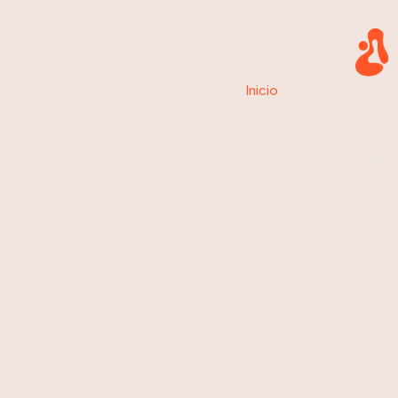
Centro
Inicio
»
de Salud
Centro de
Tordesillas,
Valladolid
Salud
Tordesillas
Tordesillas