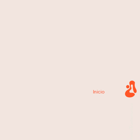
Centro de
Inicio
»
Visitantes
Centro de
Visitantes
Peralejos
Guadalajara
de
de las
de
Peralejos
Truchas,
Peralejos
de las
de las
Truchas
Truchas