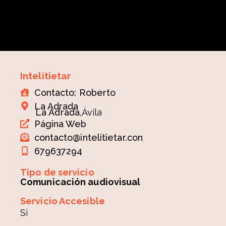
Intelitietar
Contacto: Roberto
La Adrada
La Adrada,
Ávila
Página Web
contacto@intelitietar.con
679637294
Tipo de servicio
Comunicación audiovisual
Servicio Accesible
Si