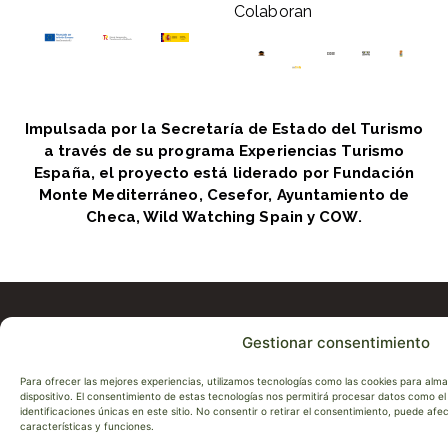
Colaboran
Impulsada por la Secretaría de Estado del Turismo
a través de su programa Experiencias Turismo
España, el proyecto está liderado por Fundación
Monte Mediterráneo, Cesefor, Ayuntamiento de
Checa, Wild Watching Spain y COW.
Gestionar consentimiento
CAMIN
VIV
I
TRASH
LA
G
NUES
TRA
T
Para ofrecer las mejores experiencias, utilizamos tecnologías como las cookies para alm
CAMIN
EXP
T
dispositivo. El consentimiento de estas tecnologías nos permitirá procesar datos como 
ÚNETE
ALO
O
identificaciones únicas en este sitio. No consentir o retirar el consentimiento, puede af
A
RES
A
características y funciones.
LA
OT
D
RED
SER
D