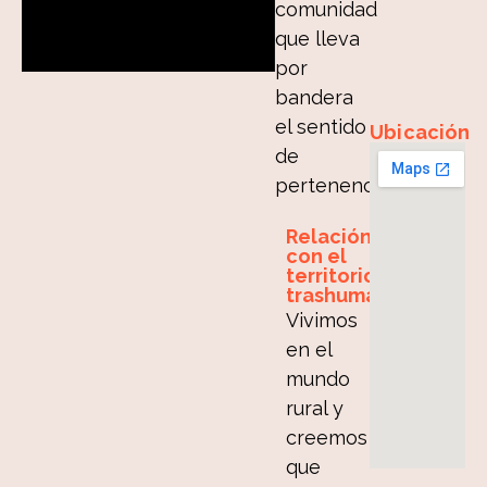
comunidad
que lleva
por
bandera
el sentido
Ubicación
de
pertenencia.
Relación
con el
territorio
trashumante
Vivimos
en el
mundo
rural y
creemos
que