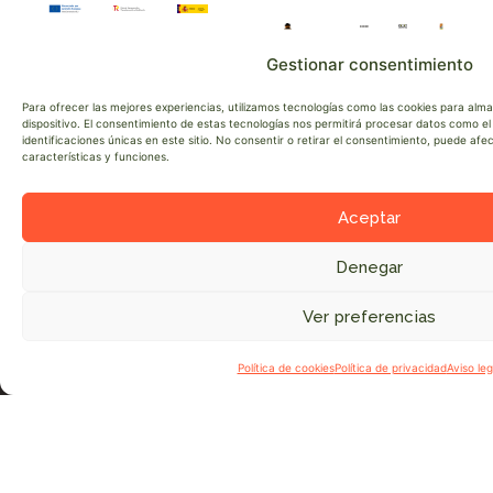
Gestionar consentimiento
Impulsada por la Secretaría de Estado del Turismo
Para ofrecer las mejores experiencias, utilizamos tecnologías como las cookies para alm
dispositivo. El consentimiento de estas tecnologías nos permitirá procesar datos como 
a través de su programa Experiencias Turismo
identificaciones únicas en este sitio. No consentir o retirar el consentimiento, puede af
España, el proyecto está liderado por Fundación
características y funciones.
Monte Mediterráneo, Cesefor, Ayuntamiento de
Checa, Wild Watching Spain y COW.
Aceptar
Denegar
Ver preferencias
●
CAMIN
VIV
I
TRASH
LA
G
Política de cookies
Política de privacidad
Aviso leg
NUES
TRA
T
CAMIN
EXP
T
ÚNETE
ALO
O
A
RES
A
LA
OT
D
RED
SER
D
SOBRE
P
NOSO
D