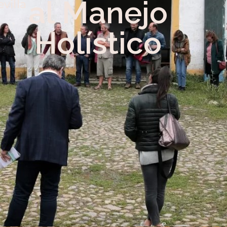
al Manejo
evilla
Holístico