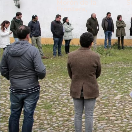
Morón de la
S
Frontera,