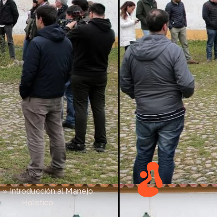
o
»
Introducción al Manejo
Holístico