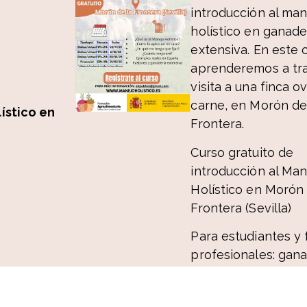
introducción al man
holístico en ganade
extensiva. En este 
aprenderemos a tra
visita a una finca o
carne, en Morón de
ístico en
Frontera.
Curso gratuito de
introducción al Man
Holístico en Morón 
Frontera (Sevilla)
Para estudiantes y 
profesionales: gan
visión innovadora 
conecta ciencia, pr
0/25 17-