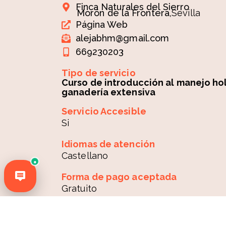
Finca Naturales del Sierro
Morón de la Frontera,
Sevilla
Página Web
alejabhm@gmail.com
669230203
Tipo de servicio
Curso de introducción al manejo hol
ganadería extensiva
Servicio Accesible
Si
Idiomas de atención
Castellano
●
Forma de pago aceptada
Gratuito
Horario de atención
Horario online: 22/09/25 17-21h; 06/1