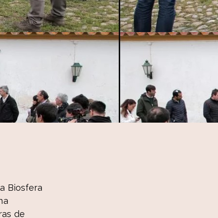
a Biosfera
na
ras de