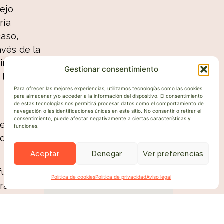
ejo
ría
caso,
vés de la
vina de
Gestionar consentimiento
 la
Para ofrecer las mejores experiencias, utilizamos tecnologías como las cookies
para almacenar y/o acceder a la información del dispositivo. El consentimiento
de estas tecnologías nos permitirá procesar datos como el comportamiento de
navegación o las identificaciones únicas en este sitio. No consentir o retirar el
consentimiento, puede afectar negativamente a ciertas características y
ejo
funciones.
de la
Ubicación
Aceptar
Denegar
Ver preferencias
futuros
Política de cookies
Política de privacidad
Aviso legal
arás una
que
áctica y