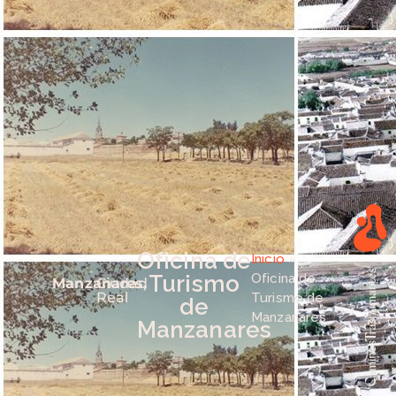
Oficina de
Inicio
»
Turismo
Oficina de
Manzanares,
Ciudad
Real
Turismo de
de
Manzanares
Manzanares