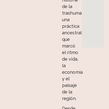
de la
trashumancia,
una
práctica
ancestral
que
marcó
el ritmo
de vida,
la
economía
y el
paisaje
de la
región.
Desde