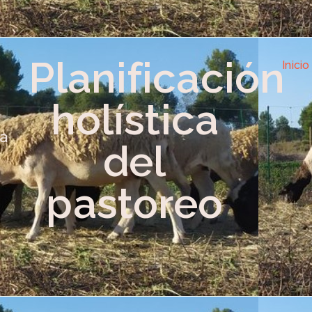
Planificación
Inicio
holística
a
del
pastoreo