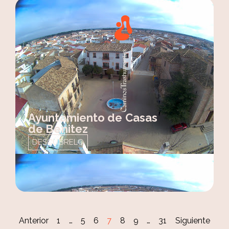
Ayuntamiento de Casas
de Benitez
DESCÚBRELO
Anterior
1
…
5
6
7
8
9
…
31
Siguiente