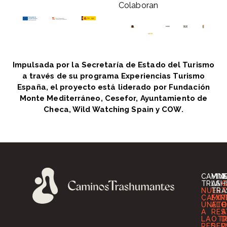
Colaboran
Impulsada por la Secretaría de Estado del Turismo
a través de su programa Experiencias Turismo
España, el proyecto está liderado por Fundación
Monte Mediterráneo, Cesefor, Ayuntamiento de
Checa, Wild Watching Spain y COW.
CAMIN
VIV
I
TRASH
LA
G
NUES
TRA
T
CAMIN
EXP
T
ÚNETE
ALO
O
A
RES
A
LA
OT
D
RED
SER
D