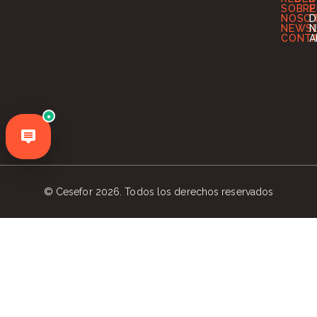
SOBRE
P
NOSO
D
NEWS
N
CONT
A
●
© Cesefor 2026. Todos los derechos reservados