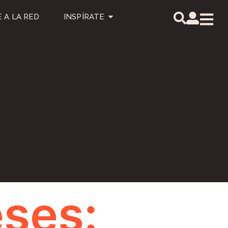
 A LA RED
INSPÍRATE
eses: