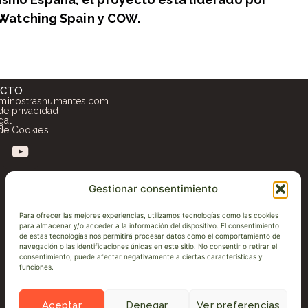
Watching Spain y COW.
ACTO
minostrashumantes.com
 de privacidad
gal
 de Cookies
Gestionar consentimiento
Para ofrecer las mejores experiencias, utilizamos tecnologías como las cookies
para almacenar y/o acceder a la información del dispositivo. El consentimiento
de estas tecnologías nos permitirá procesar datos como el comportamiento de
navegación o las identificaciones únicas en este sitio. No consentir o retirar el
consentimiento, puede afectar negativamente a ciertas características y
funciones.
Aceptar
Denegar
Ver preferencias