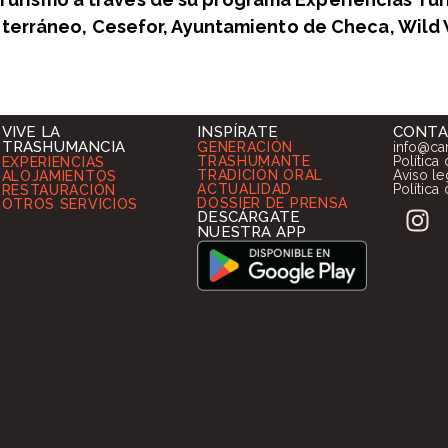
terráneo, Cesefor, Ayuntamiento de Checa, Wild 
VIVE LA
INSPÍRATE
CONT
TRASHUMANCIA
GENERACIÓN
info@ca
TRASHUMANTE
Política
EXPERIENCIAS
TRADICIÓN ORAL
Aviso le
ALOJAMIENTOS
ACTUALIDAD
Política
RESTAURACIÓN
DOSSIER DE PRENSA
OTROS SERVICIOS
DESCÁRGATE
NUESTRA APP