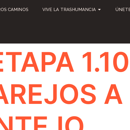
OS CAMINOS
VIVE LA TRASHUMANCIA
ÚNETE
ETAPA 1.1
AREJOS A
NTEJO