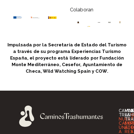
Colaboran
Impulsada por la Secretaría de Estado del Turismo
a través de su programa Experiencias Turismo
España, el proyecto está liderado por Fundación
Monte Mediterráneo, Cesefor, Ayuntamiento de
Checa, Wild Watching Spain y COW.
CAMIN
VIV
I
TRASH
LA
G
NUES
TRA
T
CAMIN
EXP
T
ÚNETE
ALO
O
A
RES
A