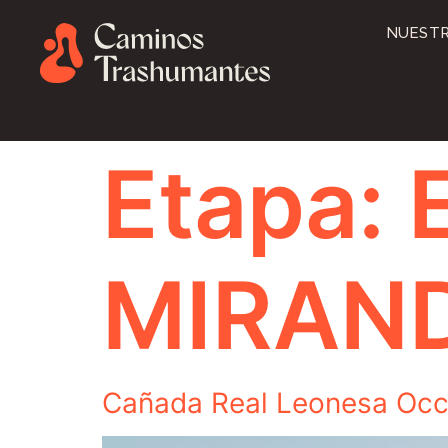
NUESTR
Etapa:
MIRAND
Cañada Real Leonesa Occ