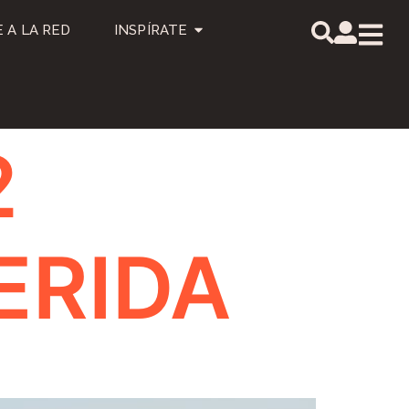
 A LA RED
INSPÍRATE
2
ERIDA