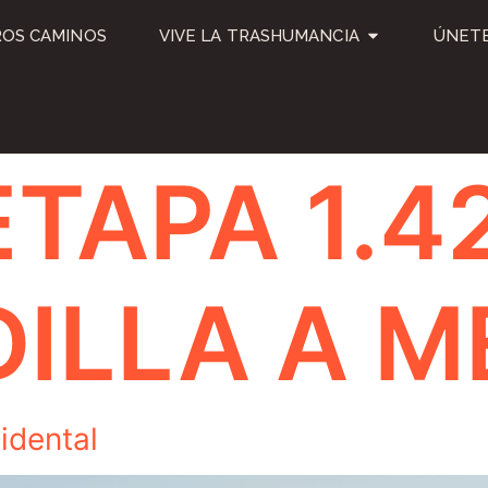
OS CAMINOS
VIVE LA TRASHUMANCIA
ÚNETE
ETAPA 1.4
ILLA A M
idental