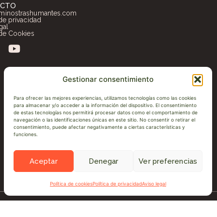
ACTO
minostrashumantes.com
 de privacidad
gal
 de Cookies
Gestionar consentimiento
Para ofrecer las mejores experiencias, utilizamos tecnologías como las cookies
para almacenar y/o acceder a la información del dispositivo. El consentimiento
de estas tecnologías nos permitirá procesar datos como el comportamiento de
navegación o las identificaciones únicas en este sitio. No consentir o retirar el
consentimiento, puede afectar negativamente a ciertas características y
funciones.
Aceptar
Denegar
Ver preferencias
Política de cookies
Política de privacidad
Aviso legal