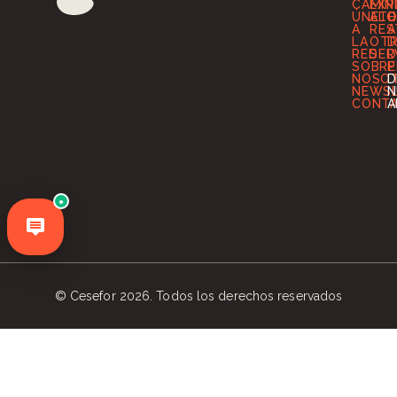
CAMIN
EXP
T
ÚNETE
ALO
O
A
RES
A
LA
OT
D
RED
SER
D
SOBRE
P
NOSO
D
NEWS
N
CONT
A
●
© Cesefor 2026. Todos los derechos reservados