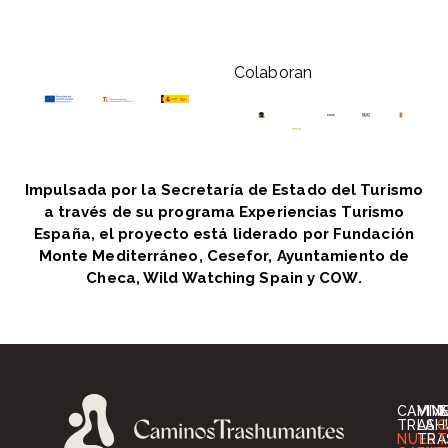
Colaboran
Impulsada por la Secretaría de Estado del Turismo
a través de su programa Experiencias Turismo
España, el proyecto está liderado por Fundación
Monte Mediterráneo, Cesefor, Ayuntamiento de
Checa, Wild Watching Spain y COW.
CAMIN
VIV
I
TRASH
LA
G
NUES
TRA
T