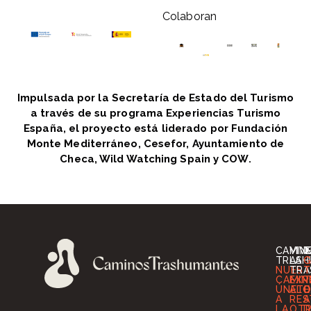
Colaboran
Impulsada por la Secretaría de Estado del Turismo
a través de su programa Experiencias Turismo
España, el proyecto está liderado por Fundación
Monte Mediterráneo, Cesefor, Ayuntamiento de
Checa, Wild Watching Spain y COW.
CAMIN
VIV
I
TRASH
LA
G
NUES
TRA
T
CAMIN
EXP
T
ÚNETE
ALO
O
A
RES
A
LA
OT
D