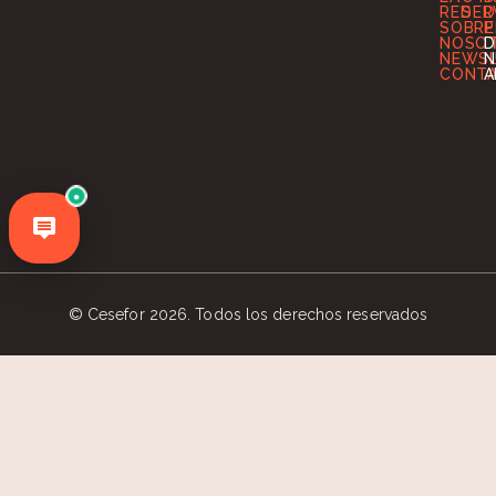
RED
SER
D
SOBRE
P
NOSO
D
NEWS
N
CONT
A
●
© Cesefor 2026. Todos los derechos reservados