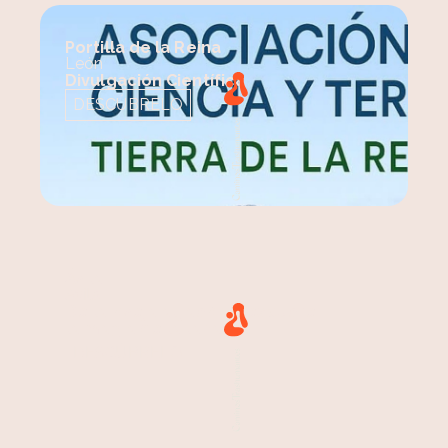
Portilla de la Reina
León
Divulgación Científica
DESCÚBRELO
Ávila
Ávila
De la oveja al jabón: descubre
la magia de la lana
DESCÚBRELO