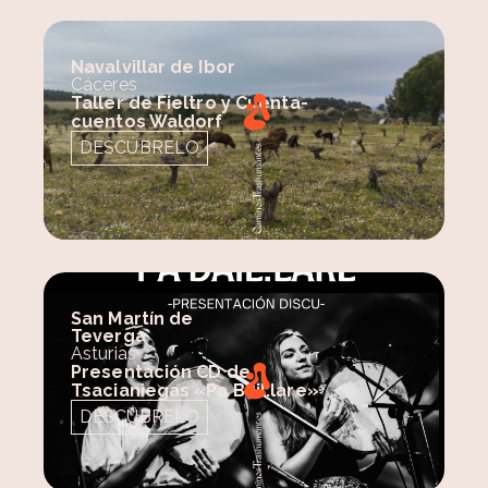
Navalvillar de Ibor
Cáceres
Taller de Fieltro y Cuenta-
cuentos Waldorf
DESCÚBRELO
San Martín de
Teverga
Asturias
Presentación CD de
Tsacianiegas «Pa Bail.lare»
DESCÚBRELO