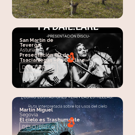
San Martín de
Teverga
Asturias
Presentación CD de
Tsacianiegas «Pa Bail.lare»
DESCÚBRELO
Martín Miguel
Segovia
El cielo es Trashumante
DESCÚBRELO