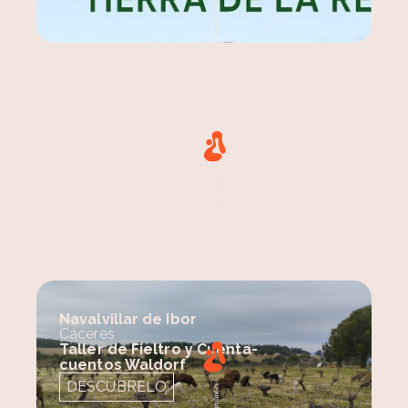
Ávila
Ávila
De la oveja al jabón: descubre
la magia de la lana
DESCÚBRELO
Navalvillar de Ibor
Cáceres
Taller de Fieltro y Cuenta-
cuentos Waldorf
DESCÚBRELO