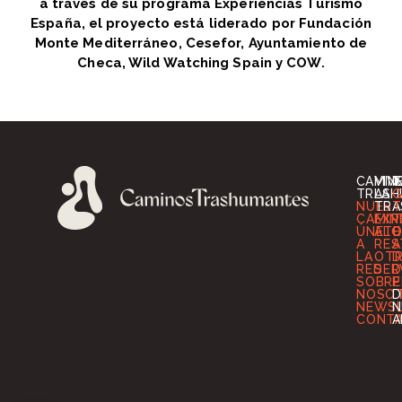
a través de su programa Experiencias Turismo
España, el proyecto está liderado por Fundación
Monte Mediterráneo, Cesefor, Ayuntamiento de
Checa, Wild Watching Spain y COW.
CAMIN
VIV
I
TRASH
LA
G
NUES
TRA
T
CAMIN
EXP
T
ÚNETE
ALO
O
A
RES
A
LA
OT
D
RED
SER
D
SOBRE
P
NOSO
D
NEWS
N
CONT
A