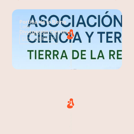
Portilla de la Reina
León
Divulgación Científica
DESCÚBRELO
Ávila
Ávila
De la oveja al jabón: descubre
la magia de la lana
DESCÚBRELO