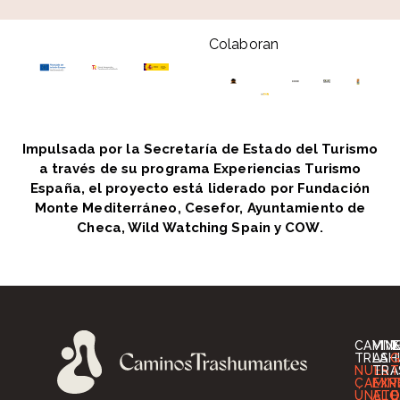
Colaboran
Impulsada por la Secretaría de Estado del Turismo
a través de su programa Experiencias Turismo
España, el proyecto está liderado por Fundación
Monte Mediterráneo, Cesefor, Ayuntamiento de
Checa, Wild Watching Spain y COW.
CAMIN
VIV
I
TRASH
LA
G
NUES
TRA
T
CAMIN
EXP
T
ÚNETE
ALO
O