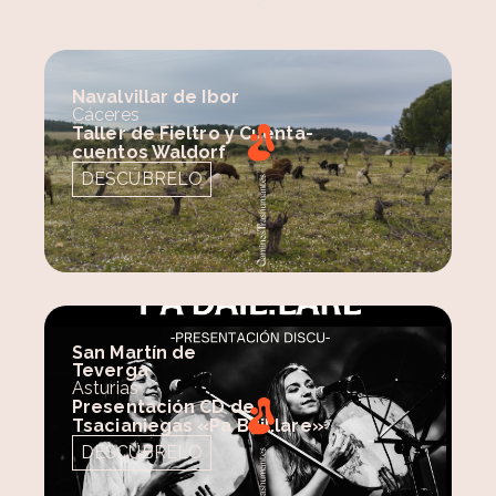
Navalvillar de Ibor
Cáceres
Taller de Fieltro y Cuenta-
cuentos Waldorf
DESCÚBRELO
San Martín de
Teverga
Asturias
Presentación CD de
Tsacianiegas «Pa Bail.lare»
DESCÚBRELO