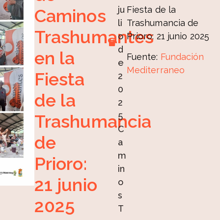
ju
Fiesta de la
Caminos
li
Trashumancia de
Trashumantes
o
Prioro: 21 junio 2025
d
en la
Fuente:
Fundación
e
Mediterraneo
Fiesta
2
0
de la
2
5
Trashumancia
C
de
a
m
Prioro:
in
21 junio
o
s
2025
T