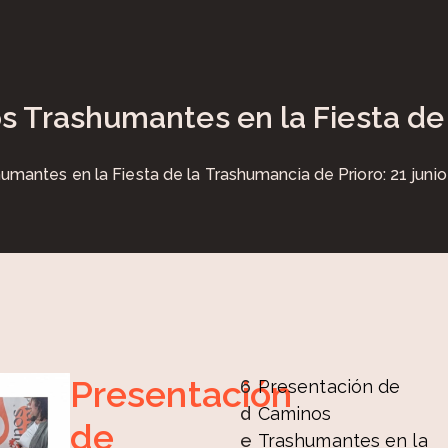
s Trashumantes en la Fiesta de
mantes en la Fiesta de la Trashumancia de Prioro: 21 juni
Presentación
6
Presentación de
d
Caminos
de
e
Trashumantes en la