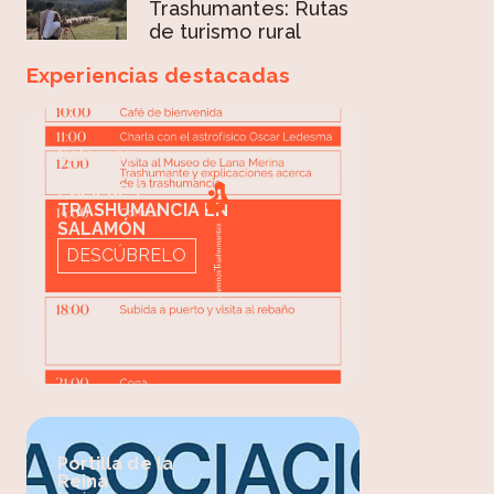
Trashumantes: Rutas
de turismo rural
Experiencias destacadas
Salamón
León
ECLIPSE Y
TRASHUMANCIA EN
SALAMÓN
DESCÚBRELO
Portilla de la
Reina