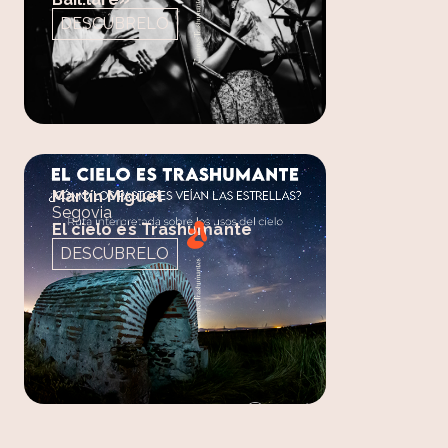
DESCÚBRELO
Martín Miguel
Segovia
El cielo es Trashumante
DESCÚBRELO