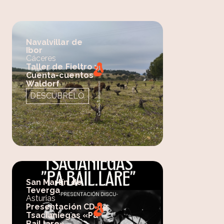
Navalvillar de
Ibor
Cáceres
Taller de Fieltro y
Cuenta-cuentos
Waldorf
DESCÚBRELO
San Martín de
Teverga
Asturias
Presentación CD de
Tsacianiegas «Pa
Bail.lare»