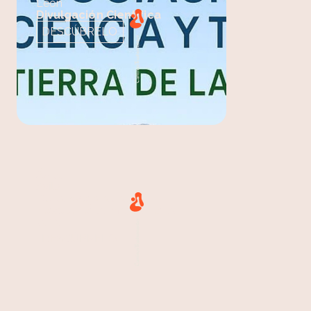
León
Divulgación Científica
DESCÚBRELO
Ávila
Ávila
De la oveja al jabón:
descubre la magia de la
lana
DESCÚBRELO